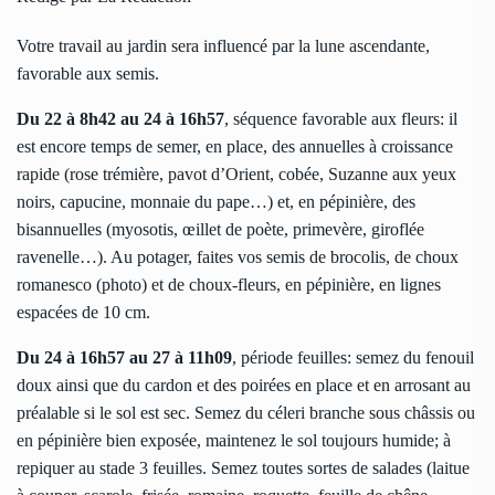
Votre travail au jardin sera influencé par la lune ascendante,
favorable aux semis.
Du 22 à 8h42 au 24 à 16h57
, séquence favorable aux fleurs: il
est encore temps de semer, en place, des annuelles à croissance
rapide (rose trémière, pavot d’Orient, cobée, Suzanne aux yeux
noirs, capucine, monnaie du pape…) et, en pépinière, des
bisannuelles (myosotis, œillet de poète, primevère, giroflée
ravenelle…). Au potager, faites vos semis de brocolis, de choux
romanesco (photo) et de choux-fleurs, en pépinière, en lignes
espacées de 10 cm.
Du 24 à 16h57 au 27 à 11h09
, période feuilles: semez du fenouil
doux ainsi que du cardon et des poirées en place et en arrosant au
préalable si le sol est sec. Semez du céleri branche sous châssis ou
en pépinière bien exposée, maintenez le sol toujours humide; à
repiquer au stade 3 feuilles. Semez toutes sortes de salades (laitue