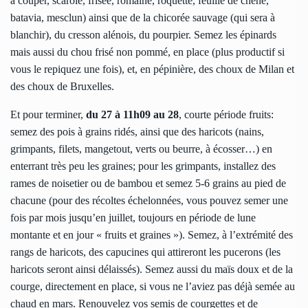
à couper, scarole, frisée, romaine, roquette, feuille de chêne,
batavia, mesclun) ainsi que de la chicorée sauvage (qui sera à
blanchir), du cresson alénois, du pourpier. Semez les épinards
mais aussi du chou frisé non pommé, en place (plus productif si
vous le repiquez une fois), et, en pépinière, des choux de Milan et
des choux de Bruxelles.
Et pour terminer,
du 27 à 11h09 au 28
, courte période fruits:
semez des pois à grains ridés, ainsi que des haricots (nains,
grimpants, filets, mangetout, verts ou beurre, à écosser…) en
enterrant très peu les graines; pour les grimpants, installez des
rames de noisetier ou de bambou et semez 5-6 grains au pied de
chacune (pour des récoltes échelonnées, vous pouvez semer une
fois par mois jusqu’en juillet, toujours en période de lune
montante et en jour « fruits et graines »). Semez, à l’extrémité des
rangs de haricots, des capucines qui attireront les pucerons (les
haricots seront ainsi délaissés). Semez aussi du maïs doux et de la
courge, directement en place, si vous ne l’aviez pas déjà semée au
chaud en mars. Renouvelez vos semis de courgettes et de