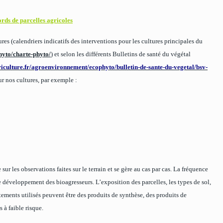
ords de parcelles agricoles
ures (calendriers indicatifs des interventions pour les
cultures principales du
hyto/charte-phyto/
) et selon les différents Bulletins de santé du végétal
riculture.fr/agroenvironnement/ecophyto/bulletin-de-sante-du-vegetal/bsv-
sur nos cultures, par exemple :
 sur les observations faites sur le terrain et se gère au cas par cas. La fréquence
 développement des bioagresseurs. L’exposition des parcelles, les types de sol,
tements utilisés peuvent être des produits de synthèse, des produits de
 à faible risque.