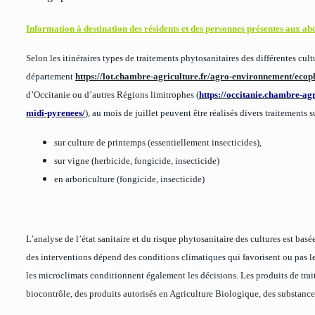
Information à destination des résidents et des personnes présentes aux ab
Selon les itinéraires types de traitements phytosanitaires des différentes cult
département
https://lot.chambre-agriculture.fr/agro-environnement/e
c
o
p
d’Occitanie ou d’autres Régions limitrophes (
https://occitanie.chambre-ag
midi-pyrenees/
), au mois de juillet peuvent être réalisés divers traitements 
sur culture de printemps (essentiellement insecticides),
sur vigne (herbicide, fongicide, insecticide)
en arboriculture (fongicide, insecticide)
L’analyse de l’état sanitaire et du risque phytosanitaire des cultures est basée
des interventions dépend des conditions climatiques qui favorisent ou pas le
les microclimats conditionnent également les décisions. Les produits de trai
biocontrôle, des produits autorisés en Agriculture Biologique, des substances