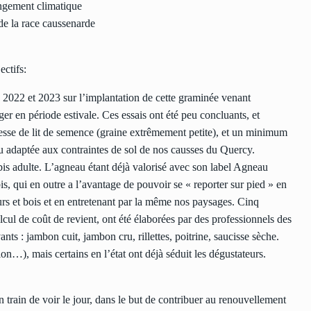
angement climatique
de la race caussenarde
ectifs:
n 2022 et 2023 sur l’implantation de cette graminée venant
r en période estivale. Ces essais ont été peu concluants, et
nesse de lit de semence (graine extrêmement petite), et un minimum
eu adaptée aux contraintes de sol de nos causses du Quercy.
is adulte. L’agneau étant déjà valorisé avec son label Agneau
is, qui en outre a l’avantage de pouvoir se « reporter sur pied » en
rs et bois et en entretenant par la même nos paysages. Cinq
 calcul de coût de revient, ont été élaborées par des professionnels des
ants : jambon cuit, jambon cru, rillettes, poitrine, saucisse sèche.
n…), mais certains en l’état ont déjà séduit les dégustateurs.
 train de voir le jour, dans le but de contribuer au renouvellement