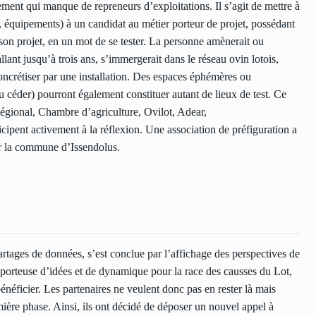
ement qui manque de repreneurs d’exploitations. Il s’agit de mettre à
, équipements) à un candidat au métier porteur de projet, possédant
son projet, en un mot de se tester. La personne amènerait ou
allant jusqu’à trois ans, s’immergerait dans le réseau ovin lotois,
concrétiser par une installation. Des espaces éphémères ou
, ou céder) pourront également constituer autant de lieux de test. Ce
 Régional, Chambre d’agriculture, Ovilot, Adear,
pent activement à la réflexion. Une association de préfiguration a
ur la commune d’Issendolus.
artages de données, s’est conclue par l’affichage des perspectives de
e porteuse d’idées et de dynamique pour la race des causses du Lot,
 bénéficier. Les partenaires ne veulent donc pas en rester là mais
mière phase. Ainsi, ils ont décidé de déposer un nouvel appel à