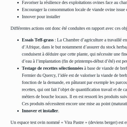
Favoriser la résilience des exploitations ovines face au ch
Encourager la consommation locale de viande ovine issue 
Innover pour installer
Différentes actions ont donc été conduites en rapport avec ces obj
Essais Teff-grass
: La Chambre d’agriculture a travaillé e
d’Afrique, dans le but notamment d’assurer du stock herbage
conduisent à déduire que cette plante, qui nécessite une fi
d’eau à l’implantation (fin de printemps-début d’été) est p
Testage de recettes sélectionnées
à base de viande de breb
Fermier du Quercy, l’idée est de valoriser la viande de breb
fonction de la demande, en pâturant par exemple les parcou
recettes, qui ont fait l’objet de quantification travail et de
métiers de bouche locaux. Il en est ressorti les produits suiv
Ces produits nécessitent encore une mise au point (maturatio
Innover et installer
.
Un espace test ovin nommé « Vira Pastre » (deviens berger) est en