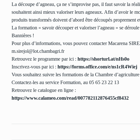
La découpe d’agneau, ça ne s’improvise pas, il faut savoir la réa
souhaitent ainsi mieux valoriser leurs agneaux. Afin d’avoir le mo
produits transformés doivent d’abord être découpés proprement e
La formation « savoir découper et valoriser l’agneau » se déroul
Bannières !
Pour plus d’informations, vous pouvez contacter Macarena SIREJ
m.sirejol@lot.chambagri.fr
Retrouvez le programme par ici :
https://shorturl.at/nHs0o
Inscrivez-vous par ici :
https://forms.office.com/e/ns1cR4Wiej
Vous souhaitez suivre les formations de la Chambre d’agriculture
Contactez-les au service Formation, au 05 65 23 22 13
Retrouvez le catalogue en ligne :
https://www.calameo.com/read/007782112876455cf8432