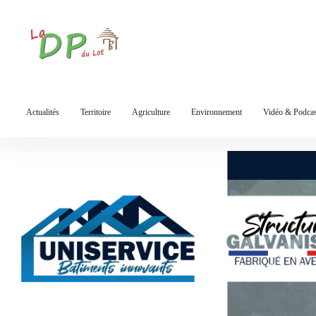
S
k
i
p
t
o
Actualités
Territoire
Agriculture
Environnement
Vidéo & Podcas
c
o
n
t
e
n
t