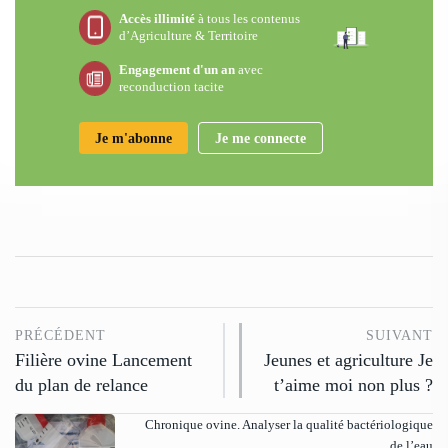
Accès illimité
à tous les contenus
d’Agriculture & Territoire
Engagement d'un an
avec
reconduction tacite
Je m'abonne
Je me connecte
PRÉCÉDENT
SUIVANT
Filière ovine Lancement
Jeunes et agriculture Je
du plan de relance
t’aime moi non plus ?
Chronique ovine. Analyser la qualité bactériologique
de l’eau