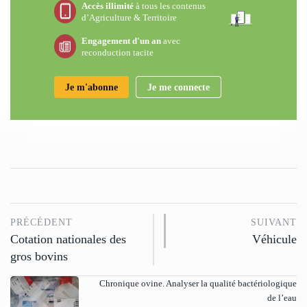
Accès illimité
à tous les contenus
d’Agriculture & Territoire
Engagement d'un an
avec
reconduction tacite
Je m'abonne
Je me connecte
PRÉCÉDENT
SUIVANT
Cotation nationales des
Véhicule
gros bovins
Chronique ovine. Analyser la qualité bactériologique
de l’eau