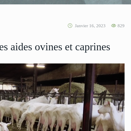
Janvier 16, 2023
829
es aides ovines et caprines