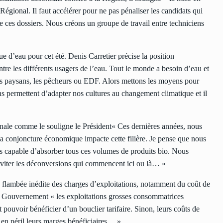
Régional. Il faut accélérer pour ne pas pénaliser les candidats qui
e de ces dossiers. Nous créons un groupe de travail entre techniciens
ue d’eau pour cet été. Denis Carretier précise la position
ntre les différents usagers de l’eau. Tout le monde a besoin d’eau et
les paysans, les pêcheurs ou EDF. Alors mettons les moyens pour
ns permettent d’adapter nos cultures au changement climatique et il
ionale comme le souligne le Président« Ces dernières années, nous
la conjoncture économique impacte cette filière. Je pense que nous
us capable d’absorber tous ces volumes de produits bio. Nous
’éviter les déconversions qui commencent ici ou là… »
 flambée inédite des charges d’exploitations, notamment du coût de
e le Gouvernement « les exploitations grosses consommatrices
 pouvoir bénéficier d’un bouclier tarifaire. Sinon, leurs coûts de
t en péril leurs marges bénéficiaires… »