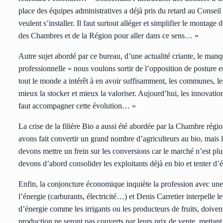
place des équipes administratives a déjà pris du retard au Conseil 
veulent s’installer. Il faut surtout alléger et simplifier le montag
des Chambres et de la Région pour aller dans ce sens… »
Autre sujet abordé par ce bureau, d’une actualité criante, le manq
professionnelle « nous voulons sortir de l’opposition de posture e
tout le monde a intérêt à en avoir suffisamment, les communes, 
mieux la stocker et mieux la valoriser. Aujourd’hui, les innovatio
faut accompagner cette évolution… »
La crise de la filière Bio a aussi été abordée par la Chambre rég
avons fait convertir un grand nombre d’agriculteurs au bio, mais 
devons mettre un frein sur les conversions car le marché n’est pl
devons d’abord consolider les exploitants déjà en bio et tenter d
Enfin, la conjoncture économique inquiète la profession avec une
l’énergie (carburants, électricité…) et Denis Carretier interpell
d’énergie comme les irrigants ou les producteurs de fruits, doivent
production ne seront pas couverts par leurs prix de vente, mettan