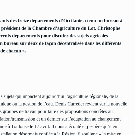
ants des treize départements d’Occitanie a tenu un bureau à
 le président de la Chambre d’agriculture du Lot, Christophe
férents départements pour discuter des sujets agricoles
un bureau sur deux de façon décentralisée dans les différents
 de chacun ».
s sujets qui impactent aujourd’hui l’agriculture régionale, de la
mique ou la gestion de l’eau. Denis Carretier revient sur la nouvelle
s groupes de travail pour faire des propositions concrètes au
allation/transmission et un dernier sur l’adaptation au changement
ue à Toulouse le 17 avril. Il nous a écouté et j’espère qu’il en
stallation désormais confiée à la Région, il souligne « la mise en