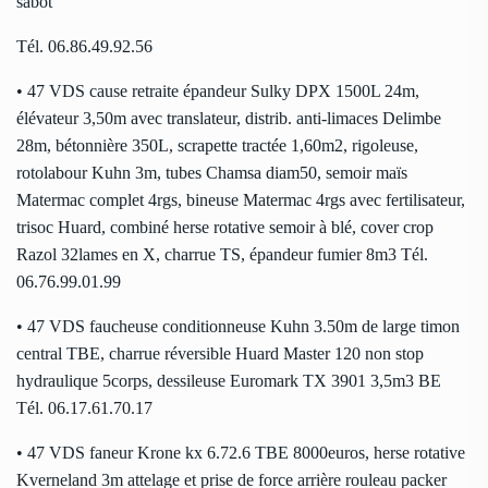
sabot
Tél. 06.86.49.92.56
• 47 VDS cause retraite épandeur Sulky DPX 1500L 24m,
élévateur 3,50m avec translateur, distrib. anti-limaces Delimbe
28m, bétonnière 350L, scrapette tractée 1,60m2, rigoleuse,
rotolabour Kuhn 3m, tubes Chamsa diam50, semoir maïs
Matermac complet 4rgs, bineuse Matermac 4rgs avec fertilisateur,
trisoc Huard, combiné herse rotative semoir à blé, cover crop
Razol 32lames en X, charrue TS, épandeur fumier 8m3 Tél.
06.76.99.01.99
• 47 VDS faucheuse conditionneuse Kuhn 3.50m de large timon
central TBE, charrue réversible Huard Master 120 non stop
hydraulique 5corps, dessileuse Euromark TX 3901 3,5m3 BE
Tél. 06.17.61.70.17
• 47 VDS faneur Krone kx 6.72.6 TBE 8000euros, herse rotative
Kverneland 3m attelage et prise de force arrière rouleau packer