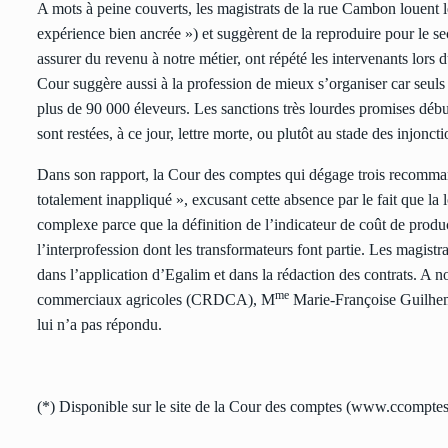
A mots à peine couverts, les magistrats de la rue Cambon louent le 
expérience bien ancrée ») et suggèrent de la reproduire pour le se
assurer du revenu à notre métier, ont répété les intervenants lors
Cour suggère aussi à la profession de mieux s’organiser car seuls 
plus de 90 000 éleveurs. Les sanctions très lourdes promises débu
sont restées, à ce jour, lettre morte, ou plutôt au stade des injoncti
Dans son rapport, la Cour des comptes qui dégage trois recommanda
totalement inappliqué », excusant cette absence par le fait que la 
complexe parce que la définition de l’indicateur de coût de produc
l’interprofession dont les transformateurs font partie. Les magis
dans l’application d’Egalim et dans la rédaction des contrats. A n
me
commerciaux agricoles (CRDCA), M
Marie-Françoise Guilhems
lui n’a pas répondu.
(*) Disponible sur le site de la Cour des comptes (
www.ccomptes