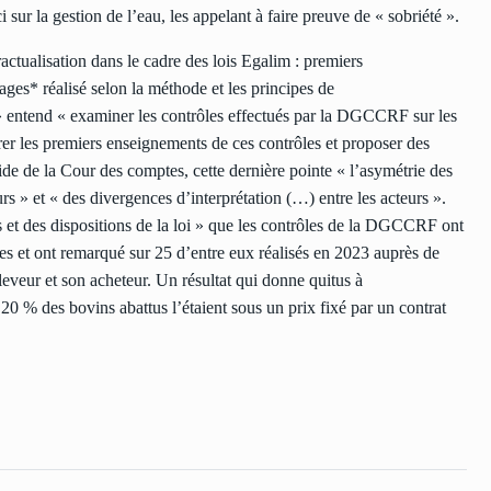
-ci sur la gestion de l’eau, les appelant à faire preuve de « sobriété ».
ractualisation dans le cadre des lois Egalim : premiers
ges* réalisé selon la méthode et les principes de
é » entend « examiner les contrôles effectués par la DGCCRF sur les
tirer les premiers enseignements de ces contrôles et proposer des
ride de la Cour des comptes, cette dernière pointe « l’asymétrie des
rs » et « des divergences d’interprétation (…) entre les acteurs ».
es et des dispositions de la loi » que les contrôles de la DGCCRF ont
les et ont remarqué sur 25 d’entre eux réalisés en 2023 auprès de
leveur et son acheteur. Un résultat qui donne quitus à
 20 % des bovins abattus l’étaient sous un prix fixé par un contrat