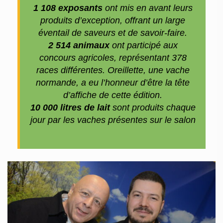
1 108 exposants
ont mis en avant leurs
produits d’exception, offrant un large
éventail de saveurs et de savoir-faire.
2 514 animaux
ont participé aux
concours agricoles, représentant 378
races différentes. Oreillette, une vache
normande, a eu l’honneur d’être la tête
d’affiche de cette édition.
10 000 litres de lait
sont produits chaque
jour par les vaches présentes sur le salon