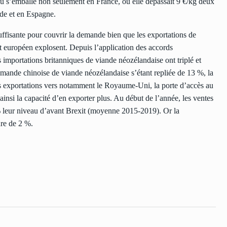
u s’emballe non seulement en France, où elle dépassait 9 €/kg deux
nde et en Espagne.
uffisante pour couvrir la demande bien que les exportations de
nt européen explosent. Depuis l’application des accords
importations britanniques de viande néozélandaise ont triplé et
demande chinoise de viande néozélandaise s’étant repliée de 13 %, la
 exportations vers notamment le Royaume-Uni, la porte d’accès au
insi la capacité d’en exporter plus. Au début de l’année, les ventes
% leur niveau d’avant Brexit (moyenne 2015-2019). Or la
ure de 2 %.