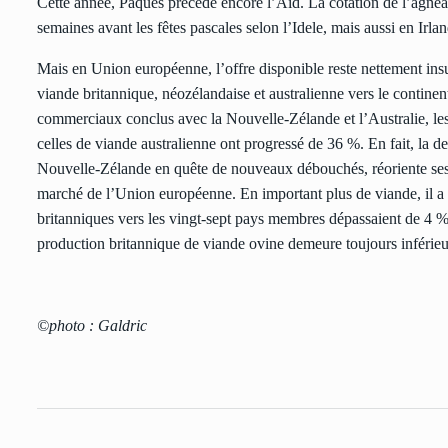
Cette année, Pâques précède encore l’Aïd. La cotation de l’agnea
semaines avant les fêtes pascales selon l’
Idele
, mais aussi en Irla
Mais en Union européenne, l’offre disponible reste nettement ins
viande britannique, néozélandaise et australienne vers le contine
commerciaux conclus avec la Nouvelle-Zélande et l’Australie, les 
celles de viande australienne ont progressé de 36 %. En fait, la 
Nouvelle-Zélande en quête de nouveaux débouchés, réoriente ses
marché de l’Union européenne. En important plus de viande, il a a
britanniques vers les vingt-sept pays membres dépassaient de 4 
production britannique de viande ovine demeure toujours inférie
©photo : Galdric