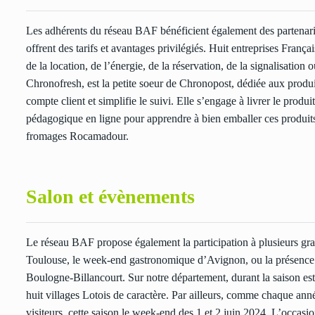
Les adhérents du réseau BAF bénéficient également des partenaria
offrent des tarifs et avantages privilégiés. Huit entreprises Fran
de la location, de l’énergie, de la réservation, de la signalisation
Chronofresh, est la petite soeur de Chronopost, dédiée aux produi
compte client et simplifie le suivi. Elle s’engage à livrer le produi
pédagogique en ligne pour apprendre à bien emballer ces produits
fromages Rocamadour.
Salon et évènements
Le réseau BAF propose également la participation à plusieurs
Toulouse, le week-end gastronomique d’Avignon, ou la présence 
Boulogne-Billancourt. Sur notre département, durant la saison es
huit villages Lotois de caractère. Par ailleurs, comme chaque année
visiteurs, cette saison le week-end des 1 et 2 juin 2024. L’occasi