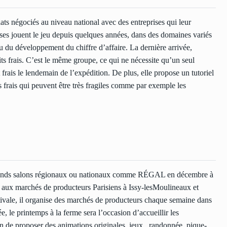
ts négociés au niveau national avec des entreprises qui leur
çaises jouent le jeu depuis quelques années, dans des domaines variés
 ou du développement du chiffre d’affaire. La dernière arrivée,
ts frais. C’est le même groupe, ce qui ne nécessite qu’un seul
t frais le lendemain de l’expédition. De plus, elle propose un tutoriel
 frais qui peuvent être très fragiles comme par exemple les
 grands salons régionaux ou nationaux comme RÉGAL en décembre à
aux marchés de producteurs Parisiens à Issy-lesMoulineaux et
tivale, il organise des marchés de producteurs chaque semaine dans
, le printemps à la ferme sera l’occasion d’accueillir les
on de proposer des animations originales, jeux , randonnée, pique-