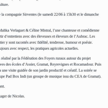
ulture.
e la compagnie Sirventes (le samedi 22/06 à 15h30 et le dimanche
 Malika Verlaguet & Céline Mistral, l’une chanteuse et comédienne
rtir d’entretiens avec des éleveuses et éleveurs de l’Aubrac. Les
métier y sont racontés avec fidélité, tendresse, humour et poésie.
jours avec respect, les pratiques agricoles actuelles.
m réalisé par la Fédération des Foyers ruraux autour du projet
èves des écoles d’Assier, Gramat, Reyrevignes et Rocamadour. Puis
une visite guidée de son jardin productif et créatif. La soirée se
groupe Pad Box Indi (un groupe de musique issu du CEA de Gramat).
ant.
tager de Nicolas.