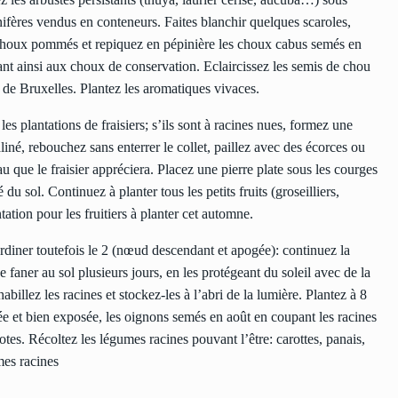
onifères vendus en conteneurs. Faites blanchir quelques scaroles,
es choux pommés et repiquez en pépinière les choux cabus semés en
édant ainsi aux choux de conservation. Eclaircissez les semis de chou
x de Bruxelles. Plantez les aromatiques vivaces.
s plantations de fraisiers; s’ils sont à racines nues, formez une
liné, rebouchez sans enterrer le collet, paillez avec des écorces ou
 que le fraisier appréciera. Placez une pierre plate sous les courges
 du sol. Continuez à planter tous les petits fruits (groseilliers,
ntation pour les fruitiers à planter cet automne.
rdiner toutefois le 2 (nœud descendant et apogée): continuez la
se faner au sol plusieurs jours, en les protégeant du soleil avec de la
habillez les racines et stockez-les à l’abri de la lumière. Plantez à 8
ée et bien exposée, les oignons semés en août en coupant les racines
otes. Récoltez les légumes racines pouvant l’être: carottes, panais,
mes racines