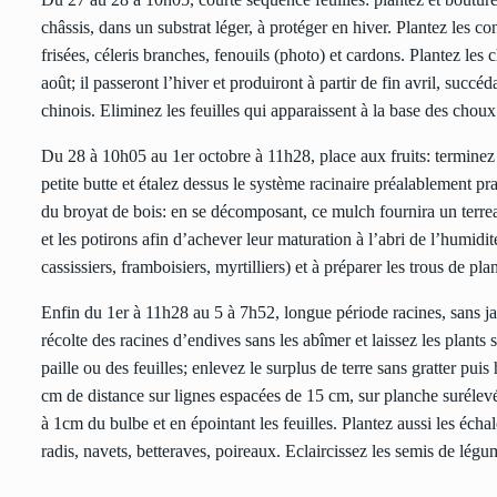
châssis, dans un substrat léger, à protéger en hiver. Plantez les c
frisées, céleris branches, fenouils (photo) et cardons. Plantez l
août; il passeront l’hiver et produiront à partir de fin avril, succ
chinois. Eliminez les feuilles qui apparaissent à la base des chou
Du 28 à 10h05 au 1er octobre à 11h28, place aux fruits: terminez le
petite butte et étalez dessus le système racinaire préalablement pra
du broyat de bois: en se décomposant, ce mulch fournira un terreau
et les potirons afin d’achever leur maturation à l’abri de l’humidité
cassissiers, framboisiers, myrtilliers) et à préparer les trous de pla
Enfin du 1er à 11h28 au 5 à 7h52, longue période racines, sans ja
récolte des racines d’endives sans les abîmer et laissez les plants 
paille ou des feuilles; enlevez le surplus de terre sans gratter puis 
cm de distance sur lignes espacées de 15 cm, sur planche surélev
à 1cm du bulbe et en épointant les feuilles. Plantez aussi les échal
radis, navets, betteraves, poireaux. Eclaircissez les semis de légu