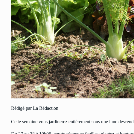
Rédigé par La Rédaction
Cette semaine vous jardinerez entièrement sous une lune descend
Du 27 au 28 à 10h05, courte séquence feuilles: plantez et bouturez