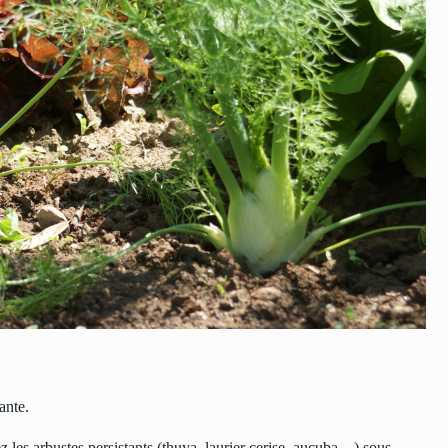
ante.
 les arbustes persistants (thuya, laurier cerise, aucuba…) sous