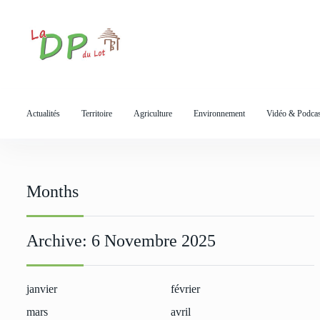
S
k
i
p
t
o
Actualités
Territoire
Agriculture
Environnement
Vidéo & Podcas
c
o
n
t
e
Months
n
t
Archive:
6 Novembre 2025
janvier
février
mars
avril