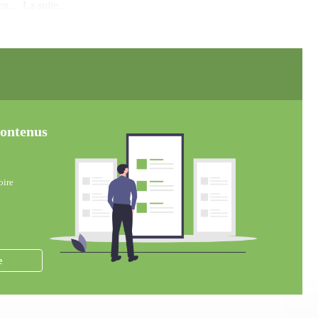
 en… La suite...
 contenus
oire
e