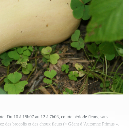
ante. Du 10 à 15h07 au 12 à 7h03, courte période fleurs, sans
mez des brocolis et des choux fleurs (« Géant d’Automne Primus »,