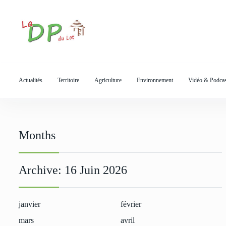
S
k
i
p
t
o
Actualités
Territoire
Agriculture
Environnement
Vidéo & Podcas
c
o
n
t
e
Months
n
t
Archive:
16 Juin 2026
janvier
février
mars
avril