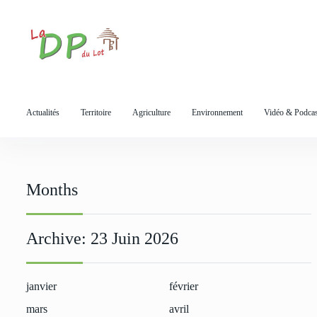
S
k
i
p
t
o
Actualités
Territoire
Agriculture
Environnement
Vidéo & Podcas
c
o
n
t
e
Months
n
t
Archive:
23 Juin 2026
janvier
février
mars
avril