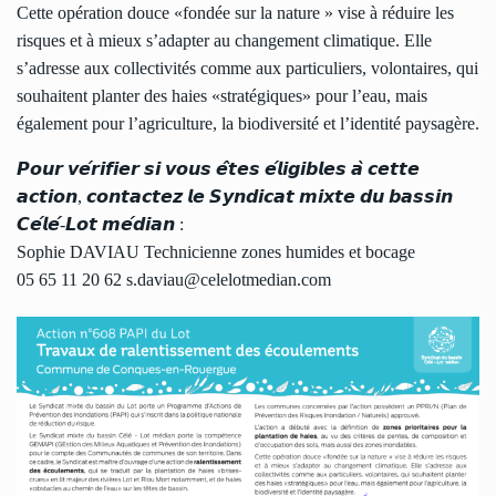
Cette opération douce «fondée sur la nature » vise à réduire les
risques et à mieux s’adapter au changement climatique. Elle
s’adresse aux collectivités comme aux particuliers, volontaires, qui
souhaitent planter des haies «stratégiques» pour l’eau, mais
également pour l’agriculture, la biodiversité et l’identité paysagère.
𝙋𝙤𝙪𝙧 𝙫𝙚́𝙧𝙞𝙛𝙞𝙚𝙧 𝙨𝙞 𝙫𝙤𝙪𝙨 𝙚̂𝙩𝙚𝙨 𝙚́𝙡𝙞𝙜𝙞𝙗𝙡𝙚𝙨 𝙖̀ 𝙘𝙚𝙩𝙩𝙚
𝙖𝙘𝙩𝙞𝙤𝙣, 𝙘𝙤𝙣𝙩𝙖𝙘𝙩𝙚𝙯 𝙡𝙚 𝙎𝙮𝙣𝙙𝙞𝙘𝙖𝙩 𝙢𝙞𝙭𝙩𝙚 𝙙𝙪 𝙗𝙖𝙨𝙨𝙞𝙣
𝘾𝙚́𝙡𝙚́-𝙇𝙤𝙩 𝙢𝙚́𝙙𝙞𝙖𝙣 :
Sophie DAVIAU Technicienne zones humides et bocage
05 65 11 20 62 s.daviau@celelotmedian.com