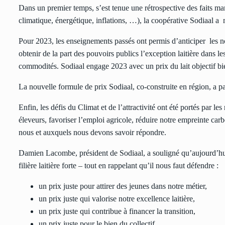
Dans un premier temps, s’est tenue une rétrospective des faits m
climatique, énergétique, inflations, …), la coopérative Sodiaal a
Pour 2023, les enseignements passés ont permis d’anticiper les no
obtenir de la part des pouvoirs publics l’exception laitière dans le
commodités. Sodiaal engage 2023 avec un prix du lait objectif bie
La nouvelle formule de prix Sodiaal, co-construite en région, a pa
Enfin, les défis du Climat et de l’attractivité ont été portés par le
éleveurs, favoriser l’emploi agricole, réduire notre empreinte carb
nous et auxquels nous devons savoir répondre.
Damien Lacombe, président de Sodiaal, a souligné qu’aujourd’hui
filière laitière forte – tout en rappelant qu’il nous faut défendre :
un prix juste pour attirer des jeunes dans notre métier,
un prix juste qui valorise notre excellence laitière,
un prix juste qui contribue à financer la transition,
un prix juste pour le bien du collectif.