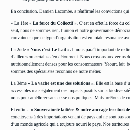
En conclusion, Damien Lacombe, a réaffirmé les convictions qui 
« La 1ère
« La force du Collectif ».
C’est en effet la force du c
seul, nous ne sommes rien, l’union et notre gouvernance démocra
convaincus que ce type d’organisation est en totale résonance avec
La 2nde
« Nous c’est Le Lait ».
Il nous paraît important de redir
d’ailleurs ou certains s’en détournent. Nous croyons aux vertus de 
nutritionnellement denses pour les consommateurs. Yaourt, lait, be
sommes des spécialistes reconnus de notre métier.
La 3ème
« La vache est une des solutions ».
Elle est la base d’
accessibles mais également des impacts positifs sur la biodiversit
nous pour améliorer sans cesse nos pratiques. Mais arrêtons de cul
Et enfin la
« Souveraineté laitière & notre ancrage territoriale
concitoyens à des importations venant de pays qui ne sont pas s
d’un monde agricole qui a toujours nourri le pays. Nos territoires so