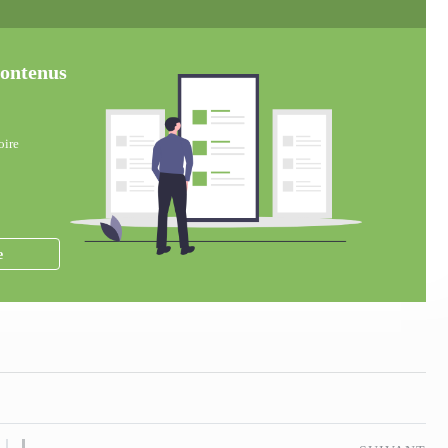
 contenus
oire
e