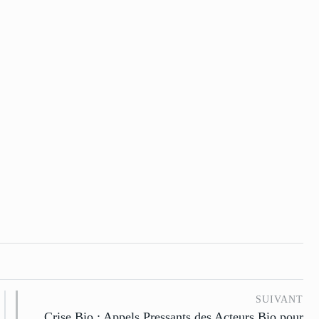
SUIVANT
Crise Bio : Appels Pressants des Acteurs Bio pour