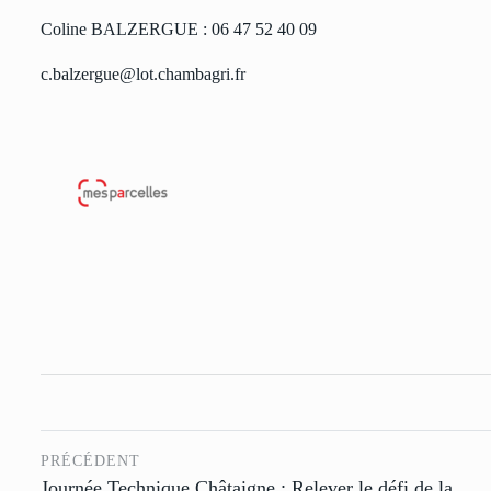
Coline BALZERGUE : 06 47 52 40 09
c.balzergue@lot.chambagri.fr
PRÉCÉDENT
Journée Technique Châtaigne : Relever le défi de la