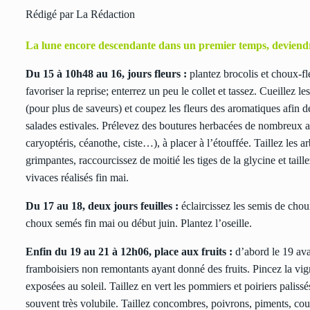
Rédigé par La Rédaction
La lune encore descendante dans un premier temps, deviendr
Du 15 à 10h48 au 16, jours fleurs :
plantez brocolis et choux-fle
favoriser la reprise; enterrez un peu le collet et tassez. Cueillez l
(pour plus de saveurs) et coupez les fleurs des aromatiques afin de
salades estivales. Prélevez des boutures herbacées de nombreux arb
caryoptéris, céanothe, ciste…), à placer à l’étouffée. Taillez les a
grimpantes, raccourcissez de moitié les tiges de la glycine et taill
vivaces réalisés fin mai.
Du 17 au 18, deux jours feuilles :
éclaircissez les semis de choux
choux semés fin mai ou début juin. Plantez l’oseille.
Enfin du 19 au 21 à 12h06, place aux fruits :
d’abord le 19 ava
framboisiers non remontants ayant donné des fruits. Pincez la vign
exposées au soleil. Taillez en vert les pommiers et poiriers palissé
souvent très volubile. Taillez concombres, poivrons, piments, cou