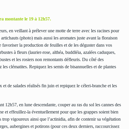
a montante le 19 à 12h57.
urs, en veillant à prélever une motte de terre avec les racines pour
es artichauts (photo) mais aussi les aromates juste avant la floraison
 favoriser la production de feuilles et de les déguster dans vos
ustes à fleurs (laurier-rose, althéa, buddléia, azalées caduques,
rbustes et les rosiers non remontants défleuris. Du côté des
ez les clématites. Repiquez les semis de bisannuelles et de plantes
 et de salades réalisés fin juin et repiquez le céleri-branche et les
nt 12h57, en lune descendante, couper au ras du sol les cannes des
e et effeuillez-la éventuellement pour que les grappes soient bien
s trop vigoureux ainsi que l’actinidia, afin de contenir sa végétation
rges, aubergines et potirons (pour ces deux derniers, raccourcissez