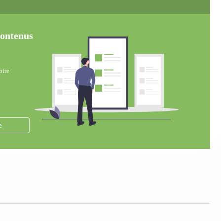
 contenus
oire
e