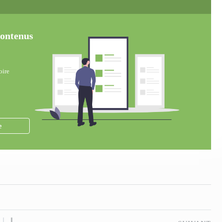
 contenus
oire
e