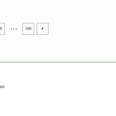
…
8
440
us